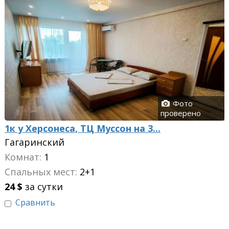
Фото
проверено
1к у Херсонеса, ТЦ Муссон на 3...
Гагаринский
Комнат:
1
Спальных мест:
2+1
24
$
за сутки
Сравнить