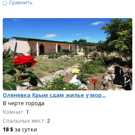
Сравнить
Оленевка Крым сдам жилье у мор...
В черте города
Комнат:
1
Спальных мест:
2
18
$
за сутки