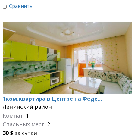
Сравнить
1ком.квартира в Центре на Феде...
Ленинский район
Комнат:
1
Спальных мест:
2
30
$
за сутки