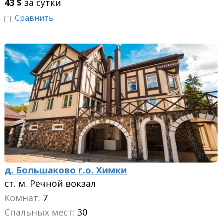
43
$
за сутки
Сравнить
д. Большаково г.о. Химки
ст. м. Речной вокзал
Комнат:
7
Спальных мест:
30