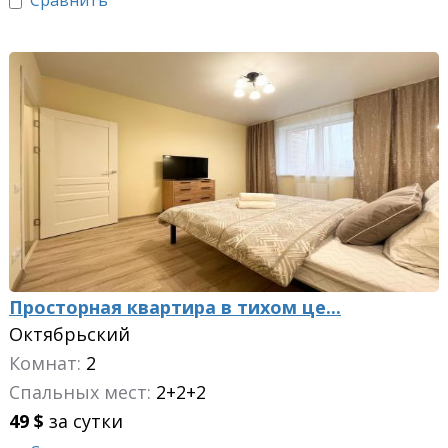
Сравнить
Просторная квартира в тихом це...
Октябрьский
Комнат:
2
Спальных мест:
2+2+2
49
$
за сутки