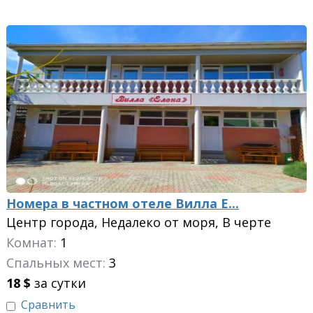
Номера в частном отеле Вилла Е...
Центр города, Недалеко от моря, В черте
города
Комнат:
1
Спальных мест:
3
18
$
за сутки
Сравнить