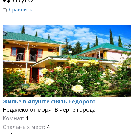
9
$
за сутки
Сравнить
Жилье в Алуште снять недорого ...
Недалеко от моря, В черте города
Комнат:
1
Спальных мест:
4