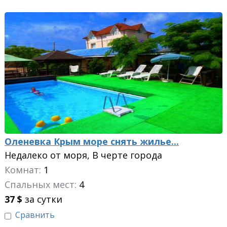
Оленевка Крым море снять жилье...
Недалеко от моря, В черте города
Комнат:
1
Спальных мест:
4
37
$
за сутки
Сравнить