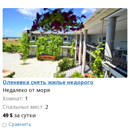
Оленевка снять жилье недорого
Недалеко от моря
Комнат:
1
Спальных мест:
2
49
$
за сутки
Сравнить