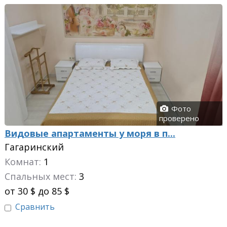
Фото
проверено
Видовые апартаменты у моря в п...
Гагаринский
Комнат:
1
Спальных мест:
3
от 30 $ до 85 $
Сравнить