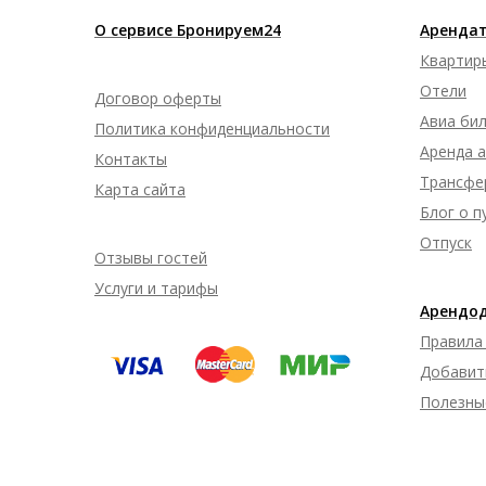
О сервисе Бронируем24
Арендат
Квартир
Отели
Договор оферты
Авиа би
Политика конфиденциальности
Аренда 
Контакты
Трансфе
Карта сайта
Блог о 
Отпуск
Отзывы гостей
Услуги и тарифы
Арендо
Правила
Добавит
Полезны