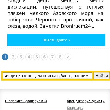
каждый день менять место
дислокации, путешествуя с теплых
пляжей мелкого Азовского моря на
побережье Черного с прозрачной, как
слеза, водой. Заметки Broniruem24...
Читать далее »
1
2
3
4
5
6
7
8
>
О сервисе Бронируем24
Арендатору/Туристу
Квартиры