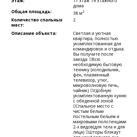
Этаж:
11 этаж 14 этажного
дома
Общая площадь:
2
38 м
Количество спальных
2
мест:
Описание объекта:
Светлая и уютная
квартира, полностью
укомплектованная для
командировок и отдыха.
Вы получите после
заезда: Всю
необходимую бытовую
технику (холодильник,
фен, плазменный
телевизор, утюг,
микроволновую печь,
чайник) Удобную
укомплектованную кухню
с обеденной зоной
Спальное место с
чистым белым
постельным бельем и
махровыми полотенцами
2-х видов(для тела и для
лица) Шторы блэкаут