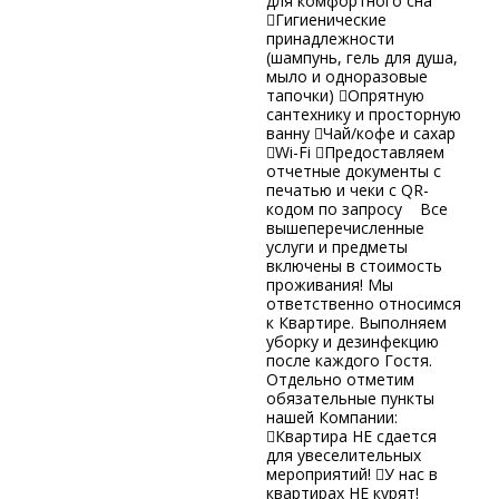
для комфортного сна
Гигиенические
принадлежности
(шампунь, гель для душа,
мыло и одноразовые
тапочки) Опрятную
сантехнику и просторную
ванну Чай/кофе и сахар
Wi-Fi Предоставляем
отчетные документы с
печатью и чеки с QR-
кодом по запросу Все
вышеперечисленные
услуги и предметы
включены в стоимость
проживания! Мы
ответственно относимся
к Квартире. Выполняем
уборку и дезинфекцию
после каждого Гостя.
Отдельно отметим
обязательные пункты
нашей Компании:
Квартира НЕ сдается
для увеселительных
мероприятий! У нас в
квартирах НЕ курят!