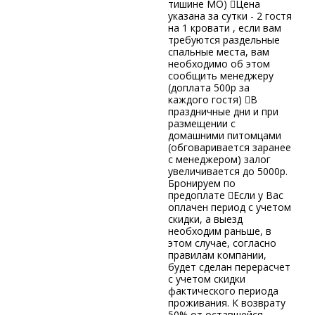
тишине МО) Цена
указана за сутки - 2 гостя
на 1 кровати , если вам
требуются раздельные
спальные места, вам
необходимо об этом
сообщить менеджеру
(доплата 500р за
каждого гостя) В
праздничные дни и при
размещении с
домашними питомцами
(обговаривается заранее
с менеджером) залог
увеличивается до 5000р.
Бронируем по
предоплате Если у Вас
оплачен период с учетом
скидки, а выезд
необходим раньше, в
этом случае, согласно
правилам компании,
будет сделан перерасчет
с учетом скидки
фактического периода
проживания. К возврату
50% от оставшейся