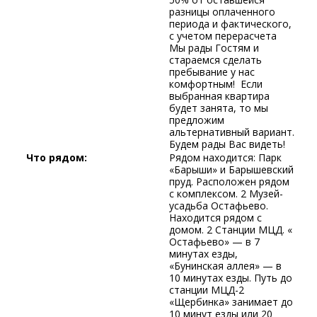
разницы оплаченного
периода и фактического,
с учетом перерасчета
Мы рады Гостям и
стараемся сделать
пребывание у нас
комфортным! Если
выбранная квартира
будет занята, то мы
предложим
альтернативный вариант.
Будем рады Вас видеть!
Что рядом:
Рядом находится: Парк
«Барыши» и Барышевский
пруд. Расположен рядом
с комплексом. 2 Музей-
усадьба Остафьево.
Находится рядом с
домом. 2 Станции МЦД. «
Остафьево» — в 7
минутах езды,
«Бунинская аллея» — в
10 минутах езды. Путь до
станции МЦД-2
«Щербинка» занимает до
10 минут езды или 20