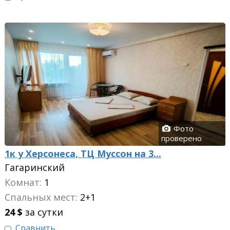
Фото
проверено
1к у Херсонеса, ТЦ Муссон на 3...
Гагаринский
Комнат:
1
Спальных мест:
2+1
24
$
за сутки
Сравнить