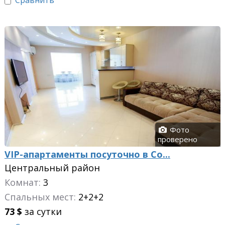
Сравнить
Фото
проверено
VIP-апартаменты посуточно в Со...
Центральный район
Комнат:
3
Спальных мест:
2+2+2
73
$
за сутки