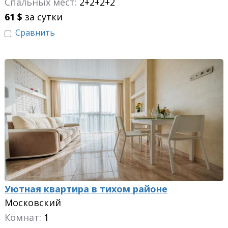
Спальных мест:
2+2+2+2
61
$
за сутки
Сравнить
Уютная квартира в тихом районе
Московский
Комнат:
1