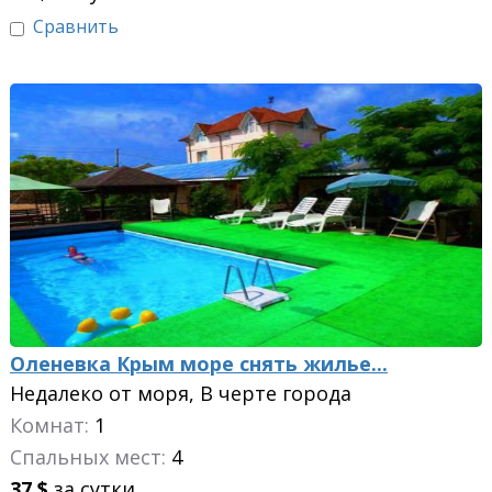
Сравнить
Оленевка Крым море снять жилье...
Недалеко от моря, В черте города
Комнат:
1
Спальных мест:
4
37
$
за сутки