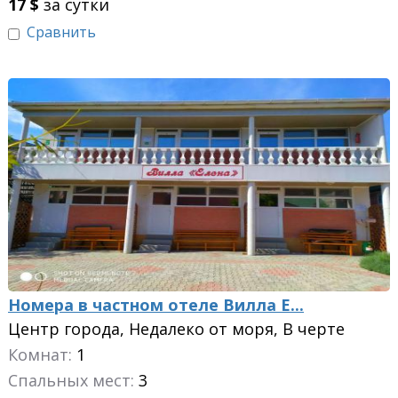
17
$
за сутки
Сравнить
Номера в частном отеле Вилла Е...
Центр города, Недалеко от моря, В черте
города
Комнат:
1
Спальных мест:
3