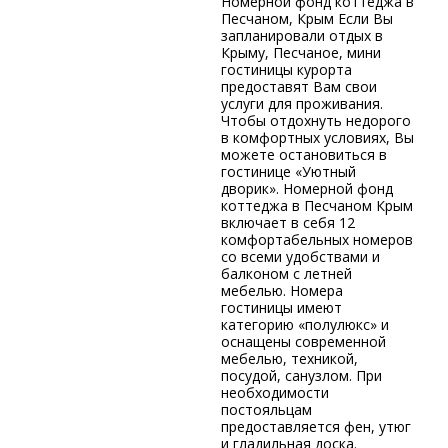
Номерной фонд коттеджа в
Песчаном, Крым Если Вы
запланировали отдых в
Крыму, Песчаное, мини
гостиницы курорта
предоставят Вам свои
услуги для проживания.
Чтобы отдохнуть недорого
в комфортных условиях, Вы
можете остановиться в
гостинице «Уютный
дворик». Номерной фонд
коттеджа в Песчаном Крым
включает в себя 12
комфортабельных номеров
со всеми удобствами и
балконом с летней
мебелью. Номера
гостиницы имеют
категорию «полулюкс» и
оснащены современной
мебелью, техникой,
посудой, санузлом. При
необходимости
постояльцам
предоставляется фен, утюг
и гладильная доска.