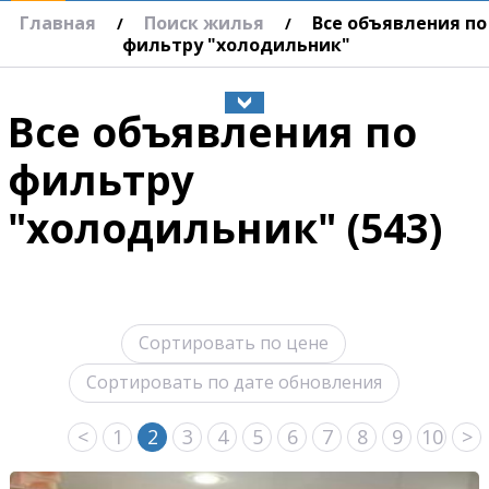
Главная
Поиск жилья
Все объявления по
/
/
фильтру "холодильник"
Все объявления по
фильтру
"холодильник" (543)
Сортировать по цене
Сортировать по дате обновления
<
1
2
3
4
5
6
7
8
9
10
>