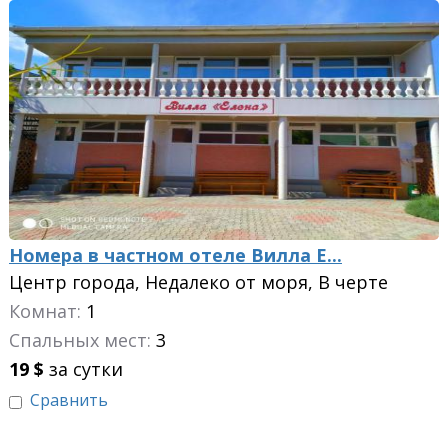
Номера в частном отеле Вилла Е...
Центр города, Недалеко от моря, В черте
города
Комнат:
1
Спальных мест:
3
19
$
за сутки
Сравнить