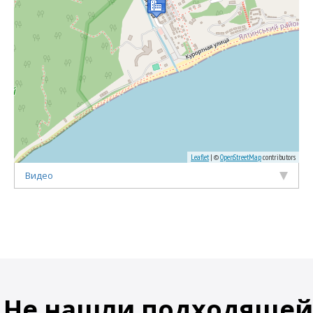
Leaflet
| ©
OpenStreetMap
contributors
Видео
Не нашли подходящей