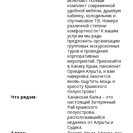
включают полный
комплект современной
удобной мебели, душевую
кабинку, холодильник и
спутниковое ТВ. Номера
различной степени
комфортности ! К вашим
услугам мы рады
предложить организацию
групповых экскурсионных
туров и проведение
корпоративных
мероприятий. Приезжайте
в Канаку Крым, пансионат
Орхидея Алушта, и вам
наверняка захочется
вновь ощутить мощь и
красоту Крымского
полуострова !
Что рядом:
Канакская балка – это
настоящий Затерянный
Рай крымского
полуострова,
расположившийся
недалеко от Алушты и
Судака.
Адрес:
Россия, Крым, Алушта, пос.