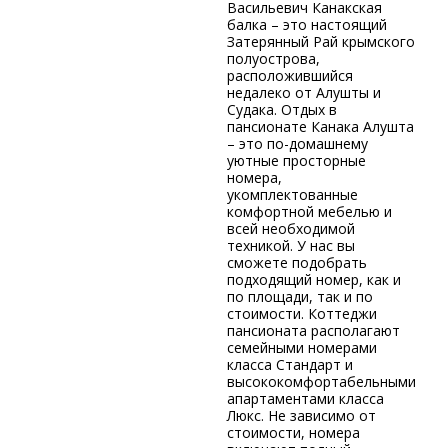
Васильевич Канакская
балка – это настоящий
Затерянный Рай крымского
полуострова,
расположившийся
недалеко от Алушты и
Судака. Отдых в
пансионате Канака Алушта
– это по-домашнему
уютные просторные
номера,
укомплектованные
комфортной мебелью и
всей необходимой
техникой. У нас вы
сможете подобрать
подходящий номер, как и
по площади, так и по
стоимости. Коттеджи
пансионата располагают
семейными номерами
класса Стандарт и
высококомфортабельными
апартаментами класса
Люкс. Не зависимо от
стоимости, номера