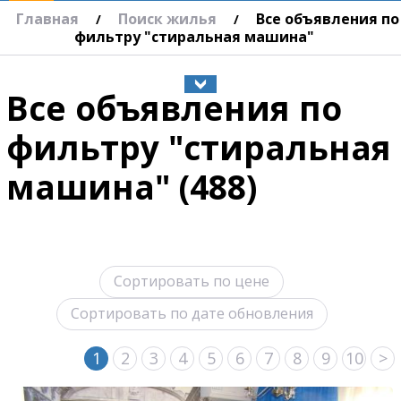
Главная
Поиск жилья
Все объявления по
/
/
фильтру "стиральная машина"
Все объявления по
фильтру "стиральная
машина" (488)
Сортировать по цене
Сортировать по дате обновления
1
2
3
4
5
6
7
8
9
10
>