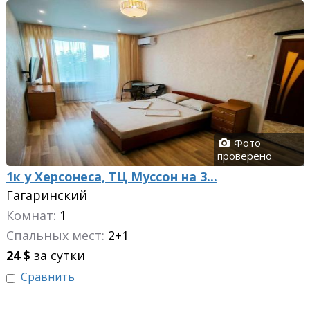
Фото
проверено
1к у Херсонеса, ТЦ Муссон на 3...
Гагаринский
Комнат:
1
Спальных мест:
2+1
24
$
за сутки
Сравнить