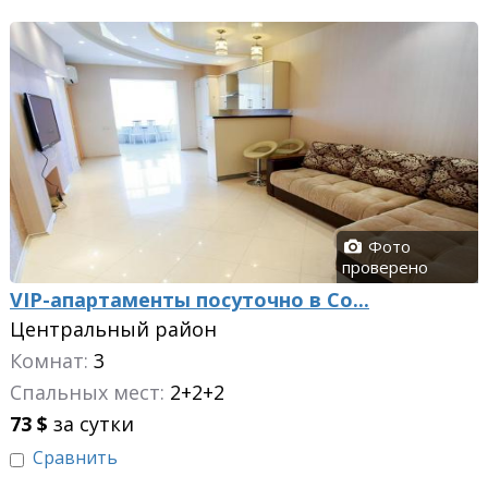
Фото
проверено
VIP-апартаменты посуточно в Со...
Центральный район
Комнат:
3
Спальных мест:
2+2+2
73
$
за сутки
Сравнить