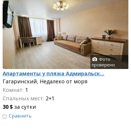
Фото
проверено
Апартаменты у пляжа Адмиральск...
Гагаринский, Недалеко от моря
Комнат:
1
Спальных мест:
2+1
30
$
за сутки
Сравнить