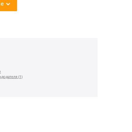
ие
е
додателя (1)