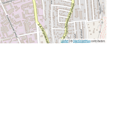
Leaflet
| ©
OpenStreetMap
contributors