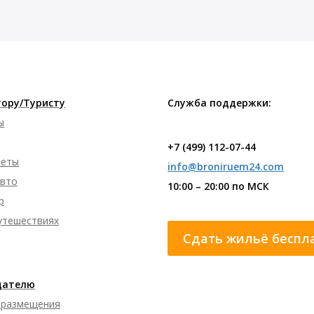
ору/Туристу
Служба поддержки:
ы
+7 (499) 112-07-44
леты
info@broniruem24.com
авто
10:00 – 20:00 по МСК
р
путешествиях
Сдать жильё беспл
дателю
 размещения