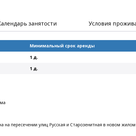
Календарь занятости
Условия прожив
Минимальный срок аренды
1 д.
1 д.
ома
а на пересечении улиц Русская и Старозенитная в новом жилом 