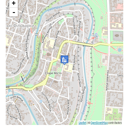
+
-
Leaflet
| ©
OpenStreetMap
contributors