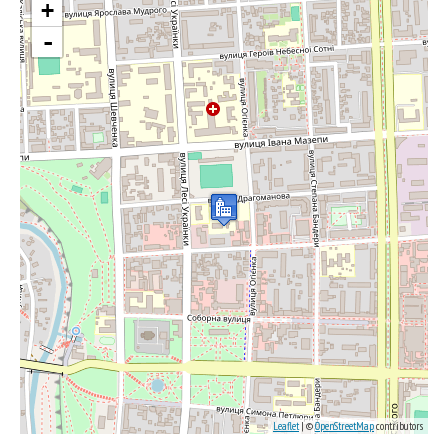
+
-
Leaflet
| ©
OpenStreetMap
contributors