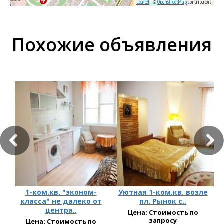
Leaflet
| ©
OpenStreetMap
contributors
Похожие объявления
1-ком.кв. "эконом-
Уютная 1-ком.кв. возле
класса" не далеко от
пл. Рынок с..
центра..
Цена: Стоимость по
запросу
Цена: Стоимость по