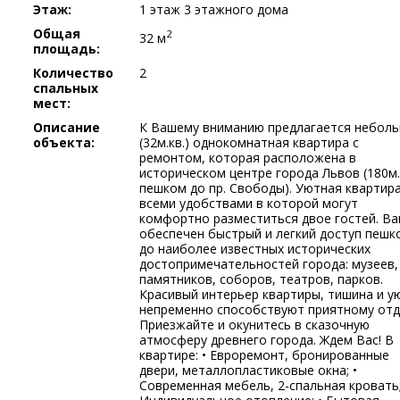
Этаж:
1 этаж 3 этажного дома
Общая
2
32 м
площадь:
Количество
2
спальных
мест:
Описание
К Вашему вниманию предлагается небол
объекта:
(32м.кв.) однокомнатная квартира с
ремонтом, которая расположена в
историческом центре города Львов (180м.
пешком до пр. Свободы). Уютная квартира
всеми удобствами в которой могут
комфортно разместиться двое гостей. В
обеспечен быстрый и легкий доступ пешк
до наиболее известных исторических
достопримечательностей города: музеев,
памятников, соборов, театров, парков.
Красивый интерьер квартиры, тишина и у
непременно способствуют приятному отд
Приезжайте и окунитесь в сказочную
атмосферу древнего города. Ждем Вас! В
квартире: • Евроремонт, бронированные
двери, металлопластиковые окна; •
Современная мебель, 2-спальная кровать;