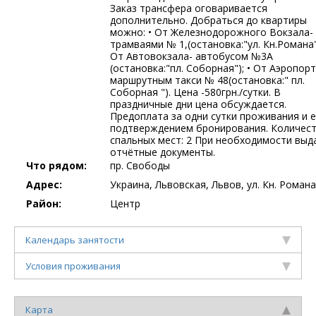
Заказ трансфера оговаривается
дополнительно. Добраться до квартиры
можно: • От Железнодорожного Вокзала-
трамваями № 1,(остановка:"ул. Кн.Романа")
От Автовокзала- автобусом №3А
(остановка:"пл. Соборная"); • От Аэропорт
маршрутным такси № 48(остановка:" пл.
Соборная "). Цена -580грн./сутки. В
праздничные дни цена обсуждается.
Предоплата за одни сутки проживания и 
подтверждением бронирования. Количес
спальных мест: 2 При необходимости выд
отчётные документы.
Что рядом:
пр. Свободы
Адрес:
Украина, Львовская, Львов, ул. Кн. Романа
Район:
Центр
Календарь занятости
Условия проживания
Карта