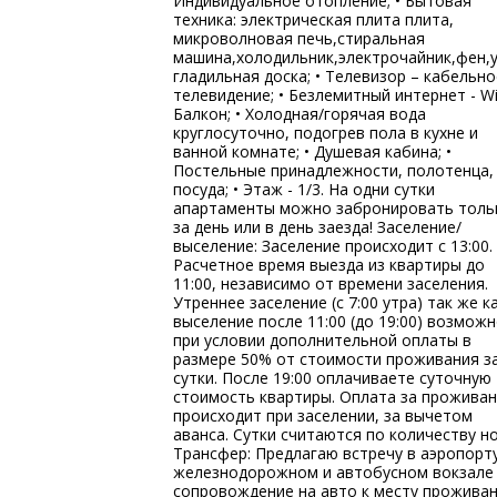
Индивидуальное отопление; • Бытовая
техника: электрическая плита плита,
микроволновая печь,стиральная
машина,холодильник,электрочайник,фен,у
гладильная доска; • Телевизор – кабельно
телевидение; • Безлемитный интернет - WiF
Балкон; • Холодная/горячая вода
круглосуточно, подогрев пола в кухне и
ванной комнате; • Душевая кабина; •
Постельные принадлежности, полотенца,
посуда; • Этаж - 1/3. На одни сутки
апартаменты можно забронировать толь
за день или в день заезда! Заселение/
выселение: Заселение происходит с 13:00.
Расчетное время выезда из квартиры до
11:00, независимо от времени заселения.
Утреннее заселение (с 7:00 утра) так же к
выселение после 11:00 (до 19:00) возмож
при условии дополнительной оплаты в
размере 50% от стоимости проживания з
сутки. После 19:00 оплачиваете суточную
стоимость квартиры. Оплата за прожива
происходит при заселении, за вычетом
аванса. Сутки считаются по количеству но
Трансфер: Предлагаю встречу в аэропорту
железнодорожном и автобусном вокзале
сопровождение на авто к месту проживан