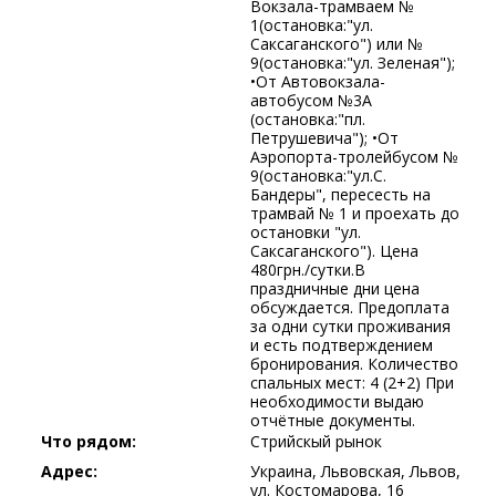
Вокзала-трамваем №
1(остановка:"ул.
Саксаганского") или №
9(остановка:"ул. Зеленая");
•От Автовокзала-
автобусом №3А
(остановка:"пл.
Петрушевича"); •От
Аэропорта-тролейбусом №
9(остановка:"ул.С.
Бандеры", пересесть на
трамвай № 1 и проехать до
остановки "ул.
Саксаганского"). Цена
480грн./сутки.В
праздничные дни цена
обсуждается. Предоплата
за одни сутки проживания
и есть подтверждением
бронирования. Количество
спальных мест: 4 (2+2) При
необходимости выдаю
отчётные документы.
Что рядом:
Стрийскый рынок
Адрес:
Украина, Львовская, Львов,
ул. Костомарова, 16