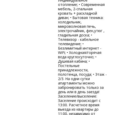
Индивидуальное
отопление; • Современная
мебель, 2-спальная
кровать + раскладной
диван; • Бытовая техника:
холодильник,
микроволновая печь,
электрочайник, фен,утюг ,
гладильная доска; •
Телевизор - кабельное
телевидение; •
Безлимитный интернет -
WiFi; • Холодная/горячая
вода круглосуточно; •
Душевая кабина; •
Постельные
принадлежности,
полотенца, посуда; • Этаж -
2/3. На одни сутки
апартаменты можно
забронировать только за
день или в день заезда!
Заселение/выселение:
Заселение происходит с
13:00. Расчетное время
выезда из квартиры до
11:00, независимо от