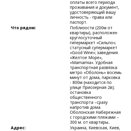
оплаты всего периода
проживания и документ,
удостоверяющий вашу
личность - права или
паспорт.
Что рядом:
Поблизости (200м от
квартиры), расположен
круглосуточный
гипермаркет «Сильпо»;
статусный супермаркет
«Good Wine»; заведения
«Желтое Море»,
«Mamamia». Удобная
транспортная развязка:
метро «Оболонь» восемь
минут от дома, парковка
- 800м (находится по
улице Приозерная 2в);
остановка
общественного
транспорта –сразу
напротив дома.
Оболонская Набережная
с городскими пляжами –
300 м. от квартиры..
Адрес:
Украина, Киевская, Киев,