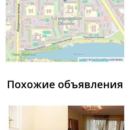
Leaflet
| ©
OpenStreetMap
contributors
Похожие объявления