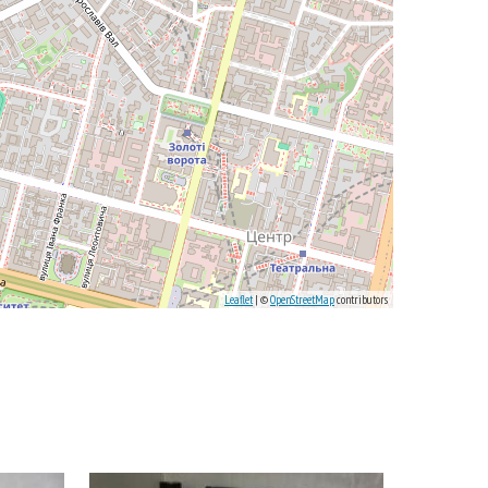
Leaflet
| ©
OpenStreetMap
contributors