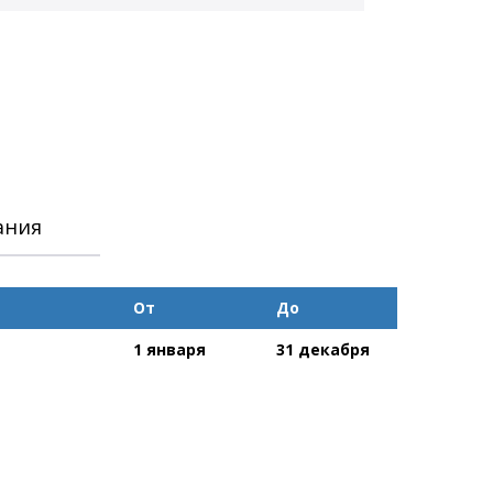
ания
От
До
1 января
31 декабря