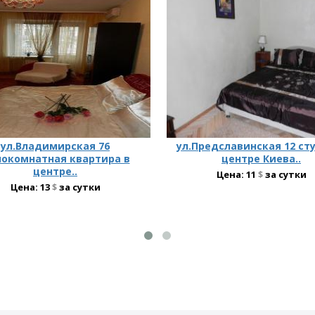
ул.Владимирская 76
ул.Предславинская 12 ст
окомнатная квартира в
центре Киева..
центре..
Цена:
11
$
за сутки
Цена:
13
$
за сутки