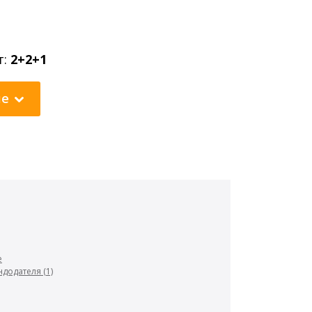
т:
2+2+1
ие
е
додателя (1)