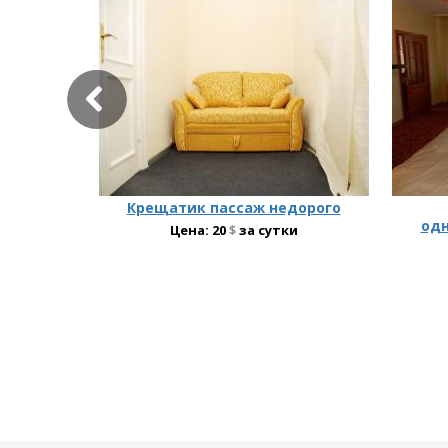
Крещатик пассаж недорого
одн
Цена:
20
$
за сутки