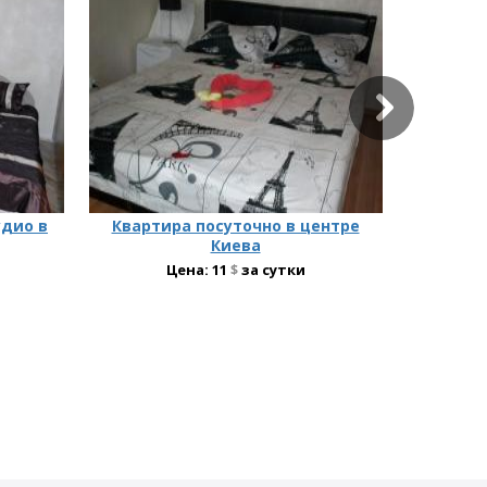
удио в
Квартира посуточно в центре
Посуто
Киева
Цена:
11
$
за сутки