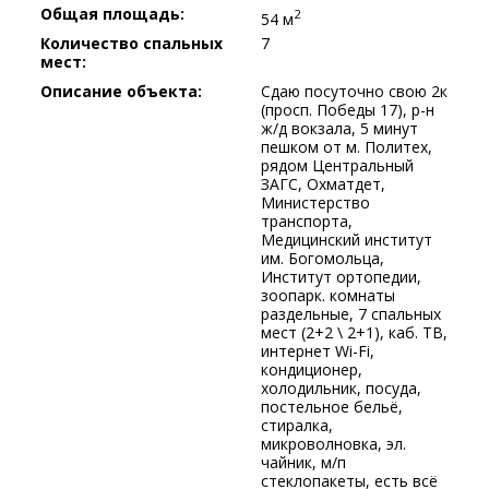
Общая площадь:
2
54 м
Количество спальных
7
мест:
Описание объекта:
Сдаю посуточно свою 2к
(просп. Победы 17), р-н
ж/д вокзала, 5 минут
пешком от м. Политех,
рядом Центральный
ЗАГС, Охматдет,
Министерство
транспорта,
Медицинский институт
им. Богомольца,
Институт ортопедии,
зоопарк. комнаты
раздельные, 7 спальных
мест (2+2 \ 2+1), каб. ТВ,
интернет Wi-Fi,
кондиционер,
холодильник, посуда,
постельное бельё,
стиралка,
микроволновка, эл.
чайник, м/п
стеклопакеты, есть всё