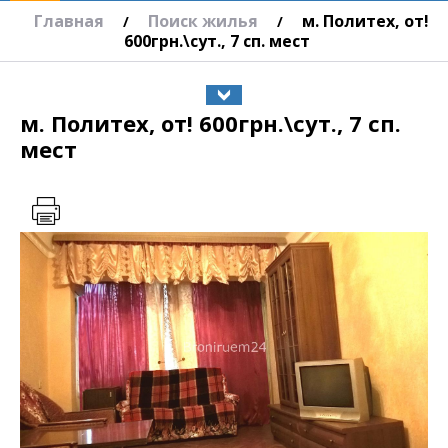
Главная
Поиск жилья
м. Политех, от!
/
/
600грн.\сут., 7 сп. мест
м. Политех, от! 600грн.\сут., 7 сп.
мест