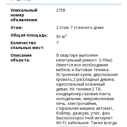
Уникальный
2758
номер
объявления:
Этаж:
2 этаж 7 этажного дома
Общая площадь:
2
95 м
Количество
7
спальных мест:
Описание
В квартире выполнен
объекта:
капитальный ремонт. S-95м2.
Имеется вся необходимая
мебель и бытовая техника.
Встроенная кухня, двуспальная
кровать,2 раскладных дивана,
односпальный кожанный
диван. Из техники:2 ТВ,
кондиционер,газовая плита,
холодильник, микроволновая
печь, электрочайник,
стиральная машина автомат,
бойлер, джакузи, утюг, фен.
Высокоскоростной интернет
WI-FI, кабельное. Также всегда