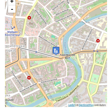
+
-
Leaflet
| ©
OpenStreetMap
contributors