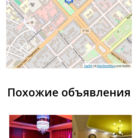
Leaflet
| ©
OpenStreetMap
contributors
Похожие объявления