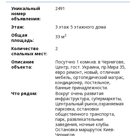
Уникальный
2491
номер
объявления:
Этаж:
3 этаж 5 этажного дома
Общая
2
33 м
площадь:
Количество
2
спальных мест:
Описание
Посутчно 1 комн.кв. в Чернигове,
объекта:
Центр, гост. Украина, пр.Мира 35,
евро ремонт, новый, отличная
мебель, ортопедический матрас,
кондиционер, постельное,
банные принадлежности.
Что рядом:
Вокруг очень развитая
инфраструктура, супермаркеты,
Центральный рынок,охраняемая
парковка, остановки
общественного транспорта,
парк, развлекательные
заведения, ночные клубы.
Остановка маршруток Киев-
Чернигов.