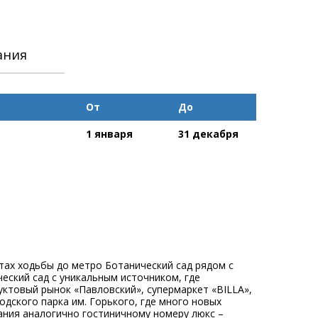
ания
От
До
1 января
31 декабря
тах ходьбы до метро Ботанический сад рядом с
еский сад с уникальным источником, где
уктовый рынок «Павловский», супермаркет «BILLA»,
дского парка им. Горького, где много новых
ания аналогично гостиничному номеру люкс –