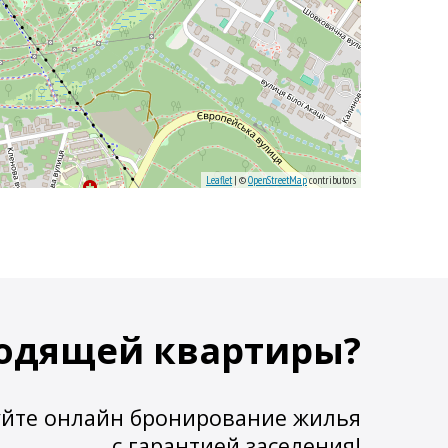
Leaflet
| ©
OpenStreetMap
contributors
одящей квартиры?
йте онлайн бронирование жилья
с гарантией заселения!