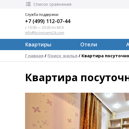
Список сравнения
Служба поддержки:
+7 (499) 112-07-44
с 10:00 — 20:00 по МСК
info@broniruem24.com
Квартиры
Отели
Главная
Поиск жилья
Квартира посуточно
/
/
Квартира посуточ