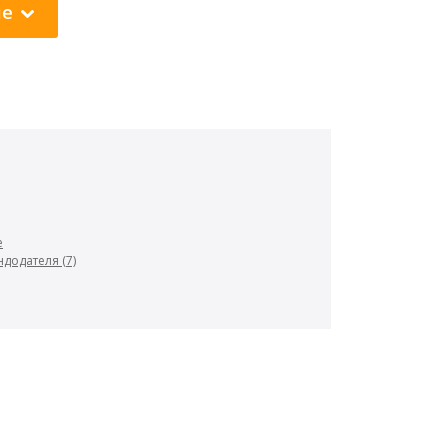
ие
е
додателя (7)