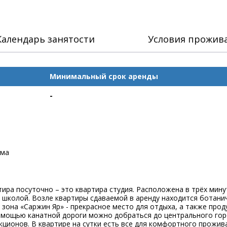
Календарь занятости
Условия прожив
Минимальный срок аренды
-
ома
ира посуточно – это квартира студия. Расположена в трёх мину
 школой. Возле квартиры сдаваемой в аренду находится ботанич
зона «Саржин Яр» - прекрасное место для отдыха, а также прод
помощью канатной дороги можно добраться до центрального горо
кционов. В квартире на сутки есть все для комфортного прожив