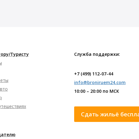
ору/Туристу
Служба поддержки:
ы
+7 (499) 112-07-44
леты
info@broniruem24.com
авто
10:00 – 20:00 по МСК
р
путешествиях
Сдать жильё беспл
дателю