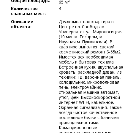
Общая площадь:
2
65 м
Количество
4
спальных мест:
Описание
Двухкомнатная квартира в
объекта:
Центре пл. Свободы м.
Университет ул. Мироносицкая
(10 мин.м. Госпром, м.
Научная,м. Пушкинская). В
квартире выполнен свежий
косметический ремонт.S-65м2.
Имеется вся необходимая
мебель и бытовая техника.
Встроенная кухня, двуспальная
кровать, раскладной диван. Из
техники: ТВ, варочная панель,
холодильник, микроволновая
печь, электрочайник,
стиральная машина автомат,
утюг, фен. Высокоскоростной
интернет WI-FI, кабельное.
Охранная сигнализация. Также
всегда чистое качественное
постельное белье с банными
принадлежностями.
Командировочным
предоставляем отчетные