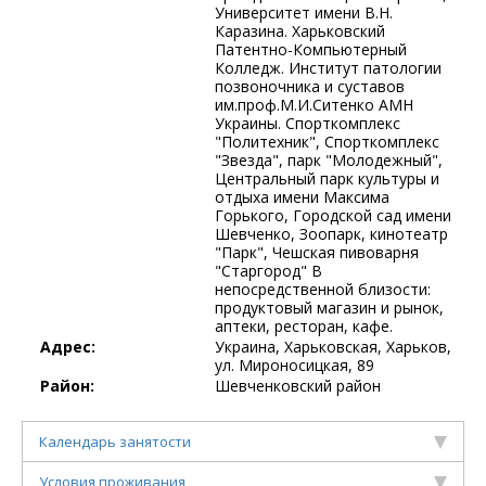
Университет имени В.Н.
Каразина. Харьковский
Патентно-Компьютерный
Колледж. Институт патологии
позвоночника и суставов
им.проф.М.И.Ситенко АМН
Украины. Спорткомплекс
"Политехник", Спорткомплекс
"Звезда", парк "Молодежный",
Центральный парк культуры и
отдыха имени Максима
Горького, Городской сад имени
Шевченко, Зоопарк, кинотеатр
"Парк", Чешская пивоварня
"Старгород" В
непосредственной близости:
продуктовый магазин и рынок,
аптеки, ресторан, кафе.
Адрес:
Украина, Харьковская, Харьков,
ул. Мироносицкая, 89
Район:
Шевченковский район
Календарь занятости
Условия проживания