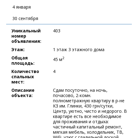
4 января
30 сентября
Уникальный
403
номер
объявления:
Этаж:
1 этаж 3 этажного дома
Общая
2
45 м
площадь:
Количество
4
спальных
мест:
Описание
Сдам посуточно, на ночь,
объекта:
почасово, 2-комн.
полнометражную квартиру в р-не
КЗ им. Глинки, 430 грн/сутки,
Центр, уютно, чисто и недорого. В
квартире есть все необходимое
для проживания и отдыха:
частичный капитальный ремонт,
мягкая мебель, холодильник, ТВ,
WiFi, утюг с гладильной доской,