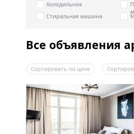
Холодильник
П
м
Стиральная машина
М
Все объявления а
Сортировать по цене
Сортиров