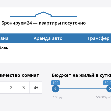
Бронируем24 — квартиры посуточно
Авиа
Аренда авто
Трансфер
бовь
личество комнат
Бюджет на жильё в сутк
100
50 
2
3
4+
100
50 000