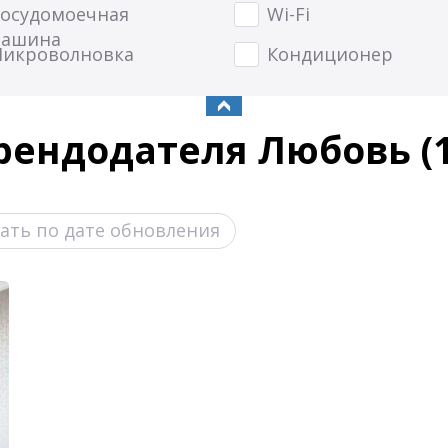
осудомоечная
Wi-Fi
ашина
икроволновка
Кондиционер
рендодателя Любовь (1
ать по дате обновления