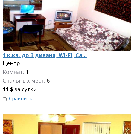
1 к.кв. до 3 дивана, WI-FI, Са...
Центр
Комнат:
1
Спальных мест:
6
11
$
за сутки
Сравнить