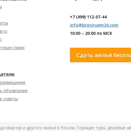
ы
+7 (499) 112-07-44
леты
info@broniruem24.com
авто
10:00 – 20:00 по МСК
р
путешествиях
Сдать жильё беспл
дателю
 размещения
ь объявление
е советы
да квартир и другого жилья в России. Горящие туры, дешёвые а