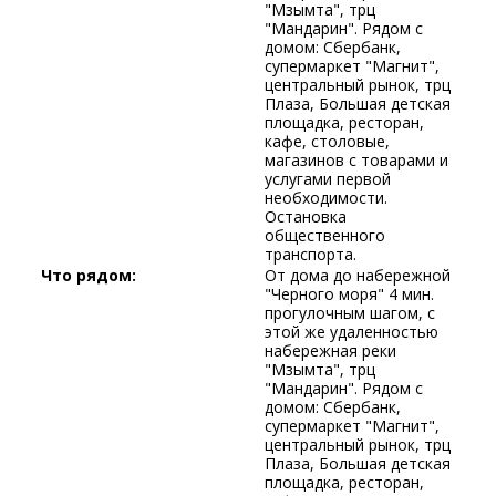
"Мзымта", трц
"Мандарин". Рядом с
домом: Сбербанк,
супермаркет "Магнит",
центральный рынок, трц
Плаза, Большая детская
площадка, ресторан,
кафе, столовые,
магазинов с товарами и
услугами первой
необходимости.
Остановка
общественного
транспорта.
Что рядом:
От дома до набережной
"Черного моря" 4 мин.
прогулочным шагом, с
этой же удаленностью
набережная реки
"Мзымта", трц
"Мандарин". Рядом с
домом: Сбербанк,
супермаркет "Магнит",
центральный рынок, трц
Плаза, Большая детская
площадка, ресторан,