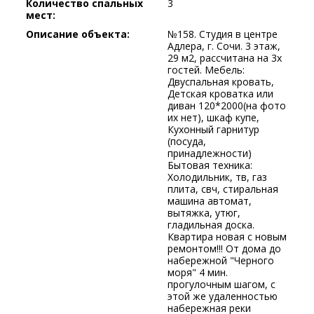
Количество спальных
3
мест:
Описание объекта:
№158. Студия в центре
Адлера, г. Сочи. 3 этаж,
29 м2, рассчитана на 3х
гостей. Мебель:
Двуспальная кровать,
Детская кроватка или
диван 120*2000(на фото
их нет), шкаф купе,
Кухонный гарнитур
(посуда,
принадлежности)
Бытовая техника:
Холодильник, тв, газ
плита, свч, стиральная
машина автомат,
вытяжка, утюг,
гладильная доска.
Квартира новая с новым
ремонтом!!! От дома до
набережной "Черного
моря" 4 мин.
прогулочным шагом, с
этой же удаленностью
набережная реки