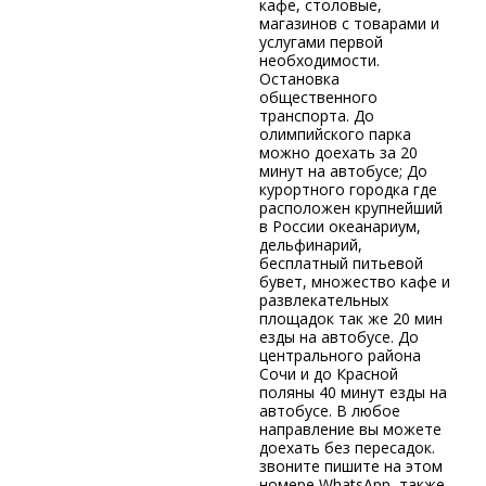
кафе, столовые,
магазинов с товарами и
услугами первой
необходимости.
Остановка
общественного
транспорта. До
олимпийского парка
можно доехать за 20
минут на автобусе; До
курортного городка где
расположен крупнейший
в России океанариум,
дельфинарий,
бесплатный питьевой
бувет, множество кафе и
развлекательных
площадок так же 20 мин
езды на автобусе. До
центрального района
Сочи и до Красной
поляны 40 минут езды на
автобусе. В любое
направление вы можете
доехать без пересадок.
звоните пишите на этом
номере WhatsApp, также