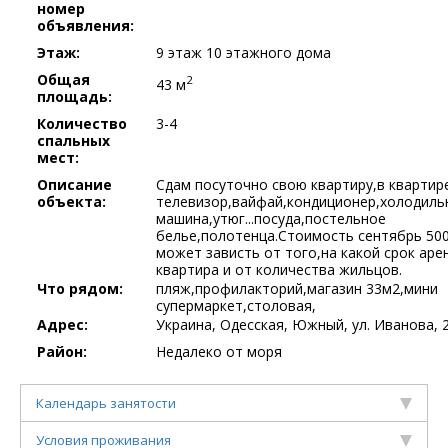
номер
объявления:
Этаж:
9 этаж 10 этажного дома
Общая
2
43 м
площадь:
Количество
3-4
спальных
мест:
Описание
Сдам посуточно свою квартиру,в квартир
объекта:
телевизор,вайфай,кондиционер,холодиль
машина,утюг...посуда,постельное
белье,полотенца.Стоимость сентябрь 50
может зависть от того,на какой срок аре
квартира и от количества жильцов.
Что рядом:
пляж,профилакторий,магазин 33м2,мини
супермаркет,столовая,
Адрес:
Украина, Одесская, Южный, ул. Иванова, 
Район:
Недалеко от моря
Календарь занятости
Условия проживания