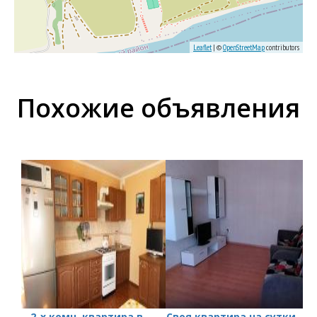
Leaflet
| ©
OpenStreetMap
contributors
Похожие объявления
2-х комн. квартира в
Своя квартира на сутки