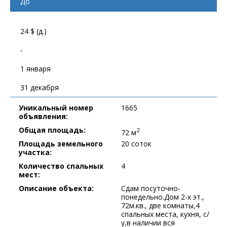
До
24 $ (д.)
-
1 января
31 декабря
Уникальный номер
1665
объявления:
Общая площадь:
2
72 м
Площадь земельного
20 соток
участка:
Количество спальных
4
мест:
Описание объекта:
Сдам посуточно-
понедельно.Дом 2-х эт.,
72м.кв., две комнаты,4
спальных места, кухня, с/
у,в наличии вся