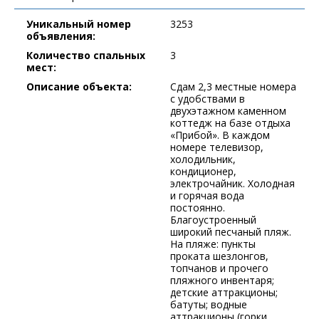
Уникальный номер
3253
объявления:
Количество спальных
3
мест:
Описание объекта:
Сдам 2,3 местные номера
с удобствами в
двухэтажном каменном
коттедж на базе отдыха
«Прибой». В каждом
номере телевизор,
холодильник,
кондиционер,
электрочайник. Холодная
и горячая вода
постоянно.
Благоустроенный
широкий песчаный пляж.
На пляже: пункты
проката шезлонгов,
топчанов и прочего
пляжного инвентаря;
детские аттракционы;
батуты; водные
аттракционы (горки,