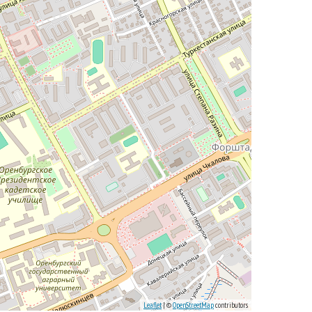
Leaflet
| ©
OpenStreetMap
contributors