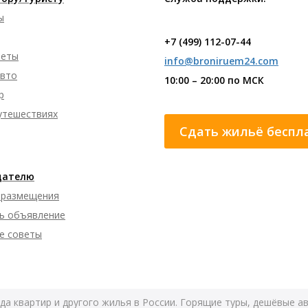
ы
+7 (499) 112-07-44
леты
info@broniruem24.com
авто
10:00 – 20:00 по МСК
р
путешествиях
Сдать жильё беспл
дателю
 размещения
ь объявление
е советы
да квартир и другого жилья в России. Горящие туры, дешёвые а