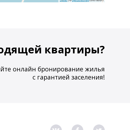
Leaflet
| ©
OpenStreetMap
contributors
одящей квартиры?
йте онлайн бронирование жилья
с гарантией заселения!