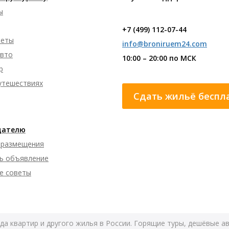
ы
+7 (499) 112-07-44
леты
info@broniruem24.com
авто
10:00 – 20:00 по МСК
р
путешествиях
Сдать жильё беспл
дателю
 размещения
ь объявление
е советы
да квартир и другого жилья в России. Горящие туры, дешёвые а