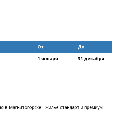
От
До
1 января
31 декабря
но в Магнитогорске - жилье стандарт и премиум