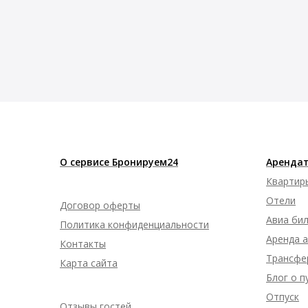
О сервисе Бронируем24
Арендат
Квартир
Отели
Договор оферты
Авиа би
Политика конфиденциальности
Аренда 
Контакты
Трансфе
Карта сайта
Блог о 
Отпуск
Отзывы гостей