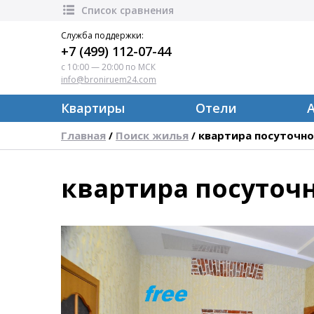
Список сравнения
Служба поддержки:
+7 (499) 112-07-44
с 10:00 — 20:00 по МСК
info@broniruem24.com
Квартиры
Отели
Главная
Поиск жилья
квартира посуточно
/
/
квартира посуточн