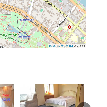
Leaflet
| ©
OpenStreetMap
contributors