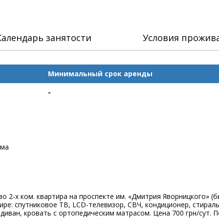
Календарь занятости
Условия прожив
Минимальный срок аренды
-
ома
 2-х ком. квартира на проспекте им. «Дмитрия Яворницкого» (б
ире: спутниковое ТВ, LCD-телевизор, СВЧ, кондиционер, стираль
 диван, кровать с ортопедическим матрасом. Цена 700 грн/сут. 