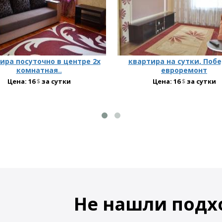
ира посуточно в центре 2х
квартира на сутки, Побе
комнатная..
евроремонт
Цена:
16
$
за сутки
Цена:
16
$
за сутки
Не нашли подх