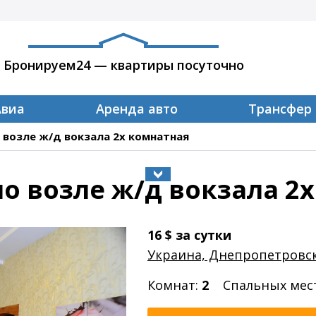
Бронируем24 — квартиры посуточно
Авиа
Аренда авто
Трансфер
 возле ж/д вокзала 2х комнатная
о возле ж/д вокзала 2
16
$
за сутки
Украина, Днепропетровс
Комнат:
2
Спальных мес