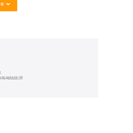
ие
е
додателя (4)