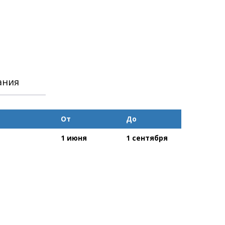
ания
От
До
1 июня
1 сентября