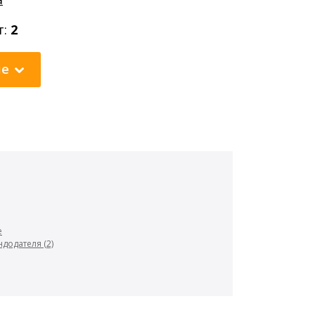
т:
2
ие
е
додателя (2)