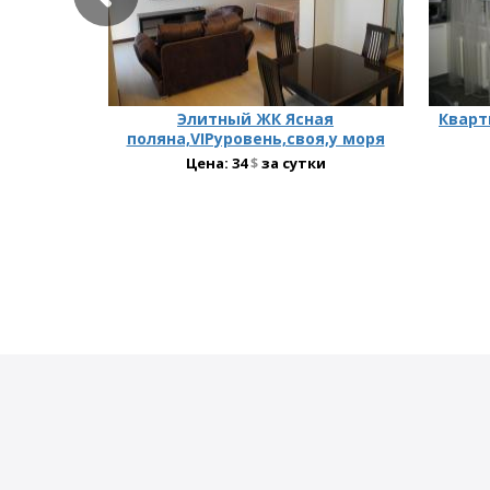
Элитный ЖК Ясная
Кварт
поляна,VIPуровень,своя,у моря
Цена:
34
$
за сутки