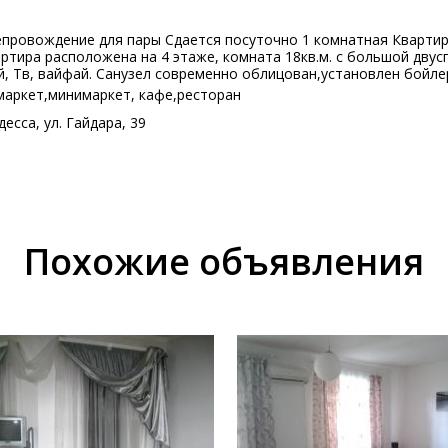
провождение для пары Сдается посуточно 1 комнатная Квартира
артира расположена на 4 этаже, комната 18кв.м. с большой дву
й, Тв, вайфай. Санузел современно облицован,установлен бойле
рмаркет,минимаркет, кафе,ресторан
есса, ул. Гайдара, 39
Похожие объявления