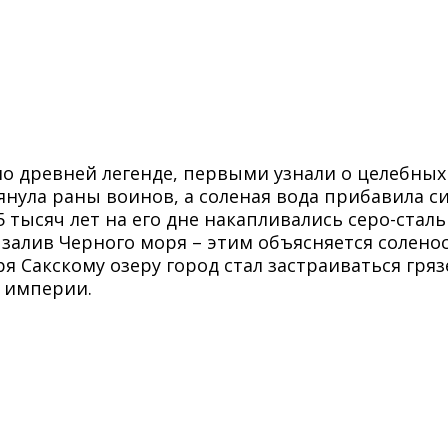
сно древней легенде, первыми узнали о целебны
янула раны воинов, а соленая вода прибавила си
 5 тысяч лет на его дне накапливались серо-ста
я залив Черного моря – этим объясняется солено
ря Сакскому озеру город стал застраиваться гря
 империи.