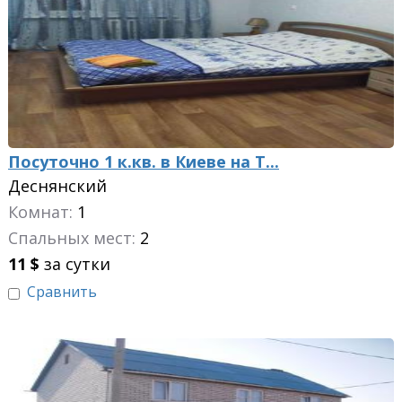
Посуточно 1 к.кв. в Киеве на Т...
Деснянский
Комнат:
1
Спальных мест:
2
11
$
за сутки
Сравнить