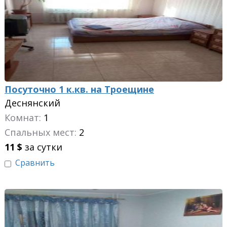
Посуточно 1 к.кв. на Троещине
Деснянский
Комнат:
1
Спальных мест:
2
11
$
за сутки
Сравнить