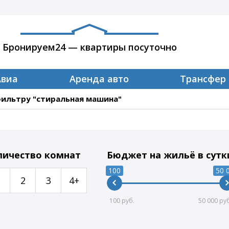
Бронируем24 — квартиры посуточно
Авиа
Аренда авто
Трансфер
фильтру "стиральная машина"
личество комнат
Бюджет на жильё в сутк
100
50 
2
3
4+
100
50 000