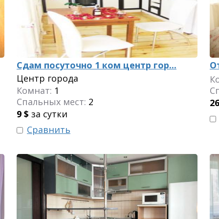
Сдам посуточно 1 ком центр гор...
О
Центр города
К
Комнат:
1
С
Спальных мест:
2
2
9
$
за сутки
Сравнить