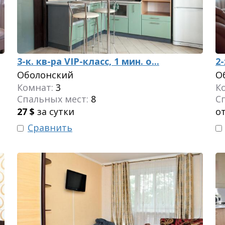
3-к. кв-ра VIP-класс, 1 мин. о...
2
Оболонский
О
Комнат:
3
К
Спальных мест:
8
С
27
$
за сутки
от
Сравнить