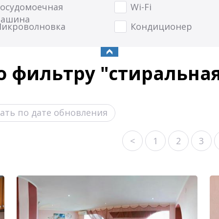
осудомоечная
Wi-Fi
ашина
икроволновка
Кондиционер
о фильтру "стиральная
ать по дате обновления
<
1
2
3