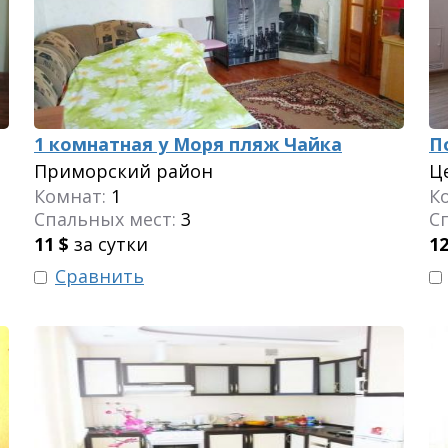
1 комнатная у Моря пляж Чайка
П
Приморский район
Ц
Комнат:
1
К
Спальных мест:
3
С
11
$
за сутки
1
Сравнить