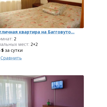
тличная квартира на Багговуто...
омнат:
2
пальных мест:
2+2
6
$
за сутки
Сравнить