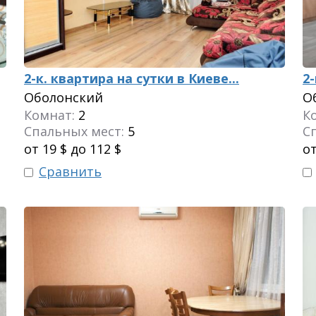
2-к. квартира на сутки в Киеве...
2-
Оболонский
О
Комнат:
2
К
Спальных мест:
5
С
от 19 $ до 112 $
от
Сравнить