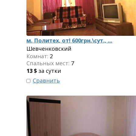
м. Политех, от! 600грн.\сут., ...
Шевченковский
Комнат:
2
Спальных мест:
7
13
$
за сутки
Сравнить