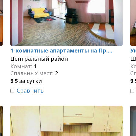
1-комнатные апартаменты на Пр....
У
Центральный район
Ш
Комнат:
1
К
Спальных мест:
2
С
9
$
за сутки
9
Сравнить