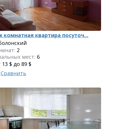
-х комнатная квартира посуточ...
болонский
омнат:
2
пальных мест:
6
 13 $ до 89 $
Сравнить