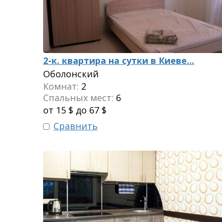
2-к. квартира на сутки в Киеве...
Оболонский
Комнат:
2
Спальных мест:
6
от 15 $ до 67 $
Сравнить