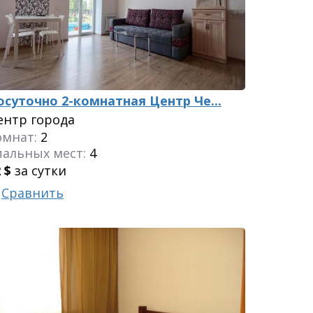
осуточно 2-комнатная Центр Че...
ентр города
омнат:
2
пальных мест:
4
2
$
за сутки
Сравнить