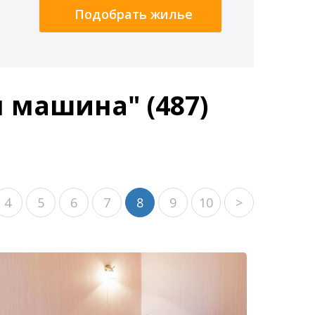
Подобрать жилье
 машина" (487)
4
5
6
7
8
9
10
>