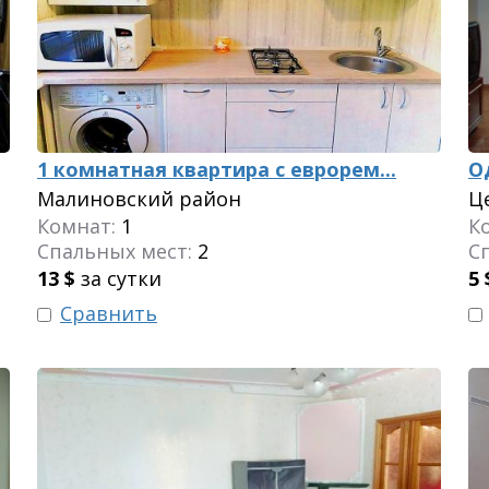
1 комнатная квартира с еврорем...
О
Малиновский район
Ц
Комнат:
1
К
Спальных мест:
2
С
13
$
за сутки
5
Сравнить