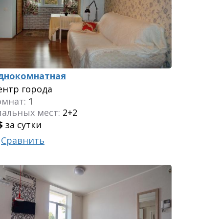
днокомнатная
ентр города
омнат:
1
пальных мест:
2+2
$
за сутки
Сравнить