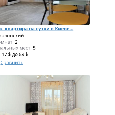
к. квартира на сутки в Киеве...
болонский
омнат:
2
пальных мест:
5
 17 $ до 89 $
Сравнить