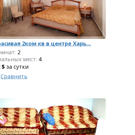
расивая 2ком кв в центре Харь...
омнат:
2
пальных мест:
4
2
$
за сутки
Сравнить