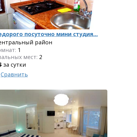
едорого посуточно мини студия...
ентральный район
омнат:
1
пальных мест:
2
$
за сутки
Сравнить