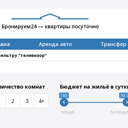
Бронируем24 — квартиры посуточно
Авиа
Аренда авто
Трансфер
фильтру "телевизор"
личество комнат
Бюджет на жильё в сутк
100
50 
2
3
4+
100
50 000