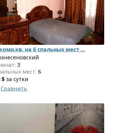
комн.кв. на 6 спальных мест ...
ознесеновский
омнат:
3
пальных мест:
6
3
$
за сутки
Сравнить