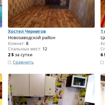
Хостел Чернигов
1
Новозаводской район
Ц
Комнат:
8
К
Спальных мест:
12
С
2
$
за сутки
6
Сравнить