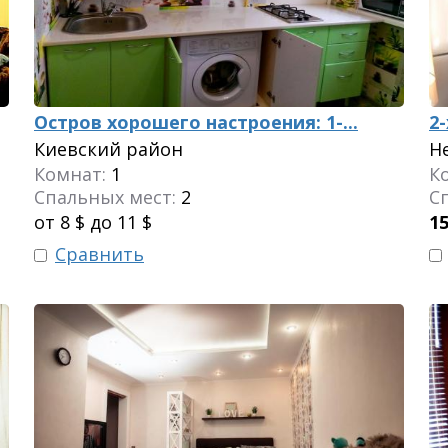
Остров хорошего настроения: 1-...
2
Киевский район
Н
Комнат:
1
К
Спальных мест:
2
С
от 8 $ до 11 $
1
Сравнить