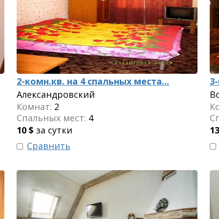
2-комн.кв. на 4 спальных места...
3-
Александровский
В
Комнат:
2
К
Спальных мест:
4
С
10
$
за сутки
1
Сравнить