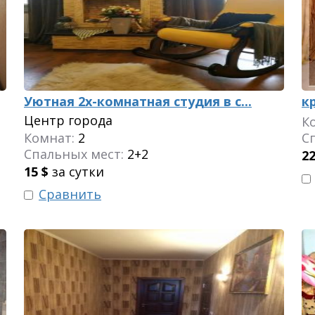
Уютная 2х-комнатная cтудия в с...
к
Центр города
К
Комнат:
2
С
Спальных мест:
2+2
2
15
$
за сутки
Сравнить