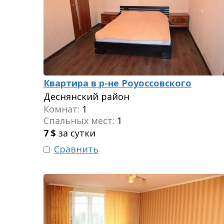
Квартира в р-не Роуоссовского
Деснянский район
Комнат:
1
Спальных мест:
1
7
$
за сутки
Сравнить