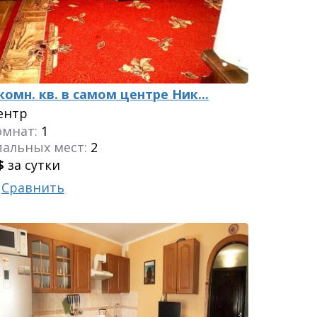
 комн. кв. в самом центре Ник...
ентр
омнат:
1
пальных мест:
2
$
за сутки
Сравнить