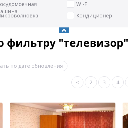
осудомоечная
Wi-Fi
ашина
икроволновка
Кондиционер
 фильтру "телевизор" 
ать по дате обновления
<
2
3
4