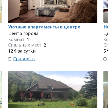
Уютные апартаменты в центре
Н
Центр города
Ц
Комнат:
1
К
Спальных мест:
2
С
12
$
за сутки
5
Сравнить