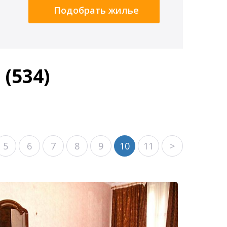
Подобрать жилье
(534)
5
6
7
8
9
10
11
>