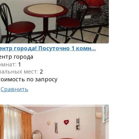
ентр города! Посуточно 1 комн...
ентр города
омнат:
1
пальных мест:
2
тоимость по запросу
Сравнить