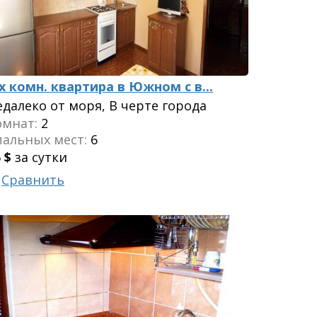
-х комн. квартира в Южном с в...
едалеко от моря, В черте города
омнат:
2
пальных мест:
6
5
$
за сутки
Сравнить